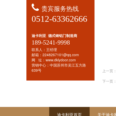
贵宾服务热线
0512-63362666
迪卡利亚 德式铸铝门制造商
189-5241-9998
联系人：王经理
邮箱：2248267101@qq.com
网 址：www.dklydoor.com
营销中心：中国苏州市吴江五方路
639号
上一页
下一页
迪卡利亚首页
关于迪卡