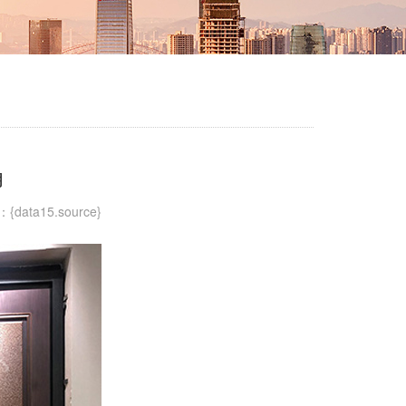
角
ata15.source}